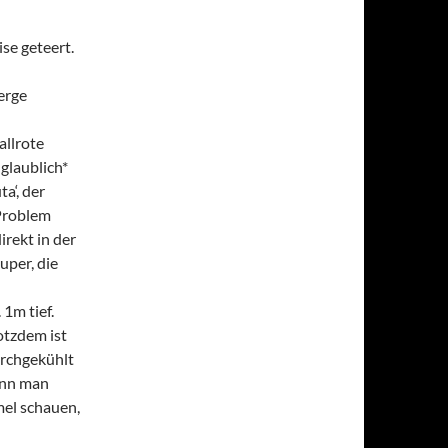
se geteert.
erge
allrote
nglaublich*
a‘, der
 Problem
irekt in der
uper, die
 1m tief.
otzdem ist
urchgekühlt
ann man
mel schauen,