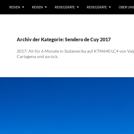
REISEN
REISEN
REISEGERÄTE
REISEGERÄTE
ÜBER UN
Archiv der Kategorie: Sendero de Cuy 2017
2017: Ali für 6 Monate in Südamerika auf KTM640 LC4 von Val
Cartagena und zurück.