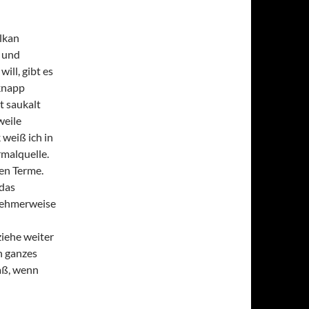
ulkan
h und
ill, gibt es
 knapp
t saukalt
weile
weiß ich in
malquelle.
den Terme.
 das
nehmerweise
iehe weiter
n ganzes
aß, wenn