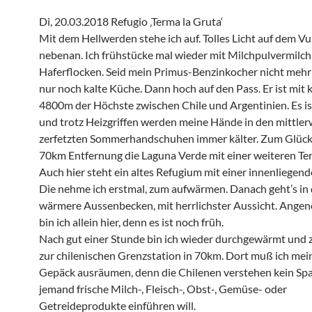
Di, 20.03.2018 Refugio ‚Terma la Gruta‘
Mit dem Hellwerden stehe ich auf. Tolles Licht auf dem V
nebenan. Ich frühstücke mal wieder mit Milchpulvermilc
Haferflocken. Seid mein Primus-Benzinkocher nicht mehr w
nur noch kalte Küche. Dann hoch auf den Pass. Er ist mit
4800m der Höchste zwischen Chile und Argentinien. Es is
und trotz Heizgriffen werden meine Hände in den mittler
zerfetzten Sommerhandschuhen immer kälter. Zum Glück 
70km Entfernung die Laguna Verde mit einer weiteren Ter
Auch hier steht ein altes Refugium mit einer innenliegen
Die nehme ich erstmal, zum aufwärmen. Danach geht’s in
wärmere Aussenbecken, mit herrlichster Aussicht. Ange
bin ich allein hier, denn es ist noch früh.
Nach gut einer Stunde bin ich wieder durchgewärmt und z
zur chilenischen Grenzstation in 70km. Dort muß ich mei
Gepäck ausräumen, denn die Chilenen verstehen kein Sp
jemand frische Milch-, Fleisch-, Obst-, Gemüse- oder
Getreideprodukte einführen will.