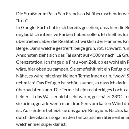
Die Straße zum Paso San Francisco ist überraschenderwei
*freu*
In Google-Earth hatte ich bereits gesehen, dass hier die B
unglaublich intensive Farben haben sollen. Ich hielt es für
übertrieben, aber die Realität ist wirklich der Hammer. Kn
Berge. Dann welche gestreift, beige grün, rot, schwarz. *u
Ansonsten zieht sich das Tal sanft auf 4000m nach ‚La Grut
Grenzstation. Ich frage die Frau vom Zoll, ob es wohl ein
wäre, hier oben zu campen. Sie empfiehlt mit ein Refugio d
Nähe, es wäre mit einer kleinen Terme innen drin. *wow* S
nehm ich! Das Refugio ist schön sauber, so dass ich darin
übernachten kann. Die Terme ist ein rechteckiges Loch, ca.
Leider ist das Wasser nicht sehr warm, geschätzt 28°C. Tr
sie prima, gerade wenn man draußen vom kalten Wind d
ist. Ausserdem beheizt sie das ganze Refugium. Nachts k
durch die Glastür sogar in den fantastischen Sternenhim
welcher hier superklar ist.