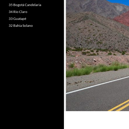
35 Bogotá Candelaria
34 Rio Claro
33 Guatapé
32 Bahia Solano