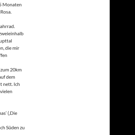
r 5 Monaten
 Rosa.
Fahrrad.
 zweieinhalb
upttal
n, die mir
ffen
b zum 20km
auf dem
 nett. Ich
vielen
s‘ (‚Die
nach Süden zu