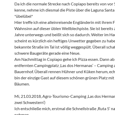
Da ich die normale Strecke nach Copiapo bereits von vo
kenne, nehme ich diesmal die Piste über die Laguna Santa
*übelübel*
Hier treffe ich eine alleinreisende Engländerin mit ihrem 
Wahnsinn auf dieser üblen Wellblechpiste. Sie ist bereits
Jahre unterwegs und beißt sich so dadurch. Weiter im Ha
scheint es kürzlich ein heftiges Unwetter gegeben zu habe
bekannte Straße im Tal ist völlig weggespült. Überall scha
schwere Baugeräte gerade eine Neue.
Am Nachmittag in Copiapo gehe ich Pizza essen. Dann a
entfernten Campingplatz ‚Las dos Hermanas‘ – Camping 
Bauernhof. Überall rennen Hühner und Küken herum, echt
bin der einzige Gast auf diesem schönen grünen Platz mit 
Bäumen.
Mi, 21.03.2018, Agro-Tourismo-Camping ‚Las dos Hermana
zwei Schwestern‘)
Ich entschließe mich, erstmal die Schnellstraße ‚Ruta 5‘ 
nehmen…