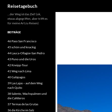
Suchen
Reisetagebuch
Zum
…der Weg ist das Ziel! (ok,
etwas abgegriffen, aber trifft es
Inhalt
für meine Art zu Reisen)
springen
BEITRÄGE
46 Paso San Francisco
45 schön und knackig
44 Lauca-Ollagüe-San Pedro
43 Puno und die Uros
42 Kneipp-Tour
41 Weg nach Lima
40 Galápagos
39 Las Lajas – auf dem Weg
nach Quito
38 Salento, Wachspalmen und
die Caféteros
37 Termas de las Grutas
36 die Kirche im Salz