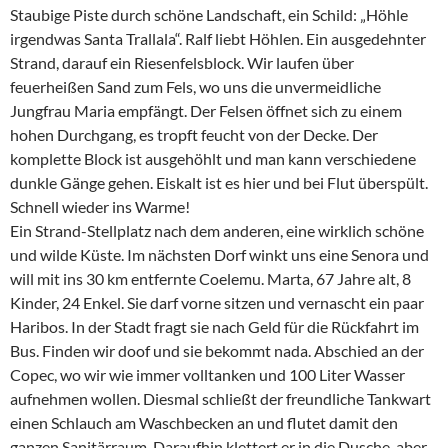
Staubige Piste durch schöne Landschaft, ein Schild: „Höhle
irgendwas Santa Trallala“. Ralf liebt Höhlen. Ein ausgedehnter
Strand, darauf ein Riesenfelsblock. Wir laufen über
feuerheißen Sand zum Fels, wo uns die unvermeidliche
Jungfrau Maria empfängt. Der Felsen öffnet sich zu einem
hohen Durchgang, es tropft feucht von der Decke. Der
komplette Block ist ausgehöhlt und man kann verschiedene
dunkle Gänge gehen. Eiskalt ist es hier und bei Flut überspült.
Schnell wieder ins Warme!
Ein Strand-Stellplatz nach dem anderen, eine wirklich schöne
und wilde Küste. Im nächsten Dorf winkt uns eine Senora und
will mit ins 30 km entfernte Coelemu. Marta, 67 Jahre alt, 8
Kinder, 24 Enkel. Sie darf vorne sitzen und vernascht ein paar
Haribos. In der Stadt fragt sie nach Geld für die Rückfahrt im
Bus. Finden wir doof und sie bekommt nada. Abschied an der
Copec, wo wir wie immer volltanken und 100 Liter Wasser
aufnehmen wollen. Diesmal schließt der freundliche Tankwart
einen Schlauch am Waschbecken an und flutet damit den
ganzen Sanitärraum. Daraufhin klettert er in die Dusche, aber