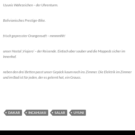
Uyunis Wahrzeichen – der Uhrenturm.
Bolivianisches Prestige-Bike.
frisch gepresster Orangensaft – mmmmhh!
unser Hostal ‚Viajero‘ – der Reisende. Einfach aber sauber und die Moppeds sicher im
Innenhof.
neben den drei Betten passt unser Gepäck kaum noch ins Zimmer. Die Elektrik im Zimmer
und im Bad ist für jeden, der es gelernt hat, ein Grauss.
DAKAR
INCAHUASI
SALAR
UYUNI