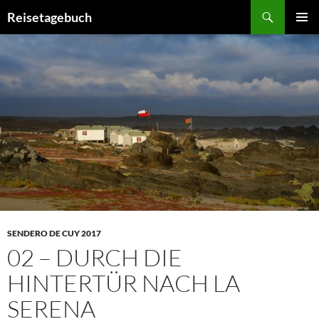
Zum
Suchen
Reisetagebuch
Inhalt
PRIMÄR
springen
MENÜ
SENDERO DE CUY 2017
02 – DURCH DIE
HINTERTÜR NACH LA
SERENA