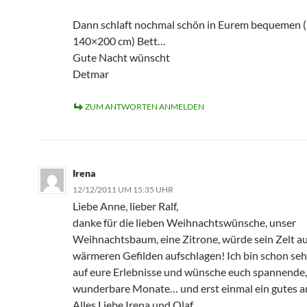
Dann schlaft nochmal schön in Eurem bequemen (n
140×200 cm) Bett…
Gute Nacht wünscht
Detmar
ZUM ANTWORTEN ANMELDEN
Irena
12/12/2011 UM 15:35 UHR
Liebe Anne, lieber Ralf,
danke für die lieben Weihnachtswünsche, unser
Weihnachtsbaum, eine Zitrone, würde sein Zelt auc
wärmeren Gefilden aufschlagen! Ich bin schon se
auf eure Erlebnisse und wünsche euch spannende,
wunderbare Monate… und erst einmal ein gutes
Alles Liebe Irena und Olaf