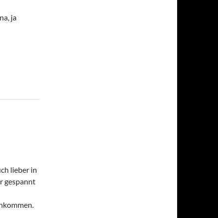
a, ja
h lieber in
hr gespannt
 ankommen.