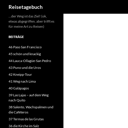
Suchen
Reisetagebuch
Zum
…der Weg ist das Ziel! (ok,
etwas abgegriffen, aber trifft es
Inhalt
für meine Art zu Reisen)
springen
BEITRÄGE
46 Paso San Francisco
45 schön und knackig
44 Lauca-Ollagüe-San Pedro
43 Puno und die Uros
42 Kneipp-Tour
41 Weg nach Lima
40 Galápagos
39 Las Lajas – auf dem Weg
nach Quito
38 Salento, Wachspalmen und
die Caféteros
37 Termas de las Grutas
36 die Kirche im Salz