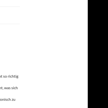
t so richtig
t, was sich
fonisch zu