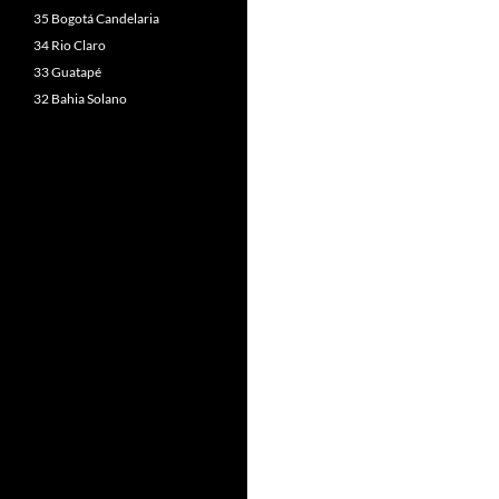
35 Bogotá Candelaria
34 Rio Claro
33 Guatapé
32 Bahia Solano