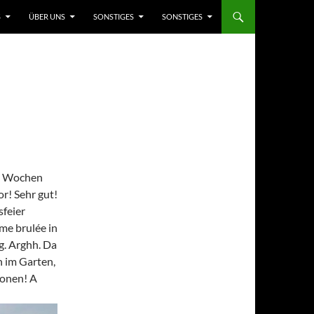
S
ÜBER UNS
SONSTIGES
SONSTIGES
 2 Wochen
r! Sehr gut!
sfeier
me brulée in
ig. Arghh. Da
n im Garten,
ionen! A