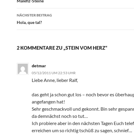
Malefiz-Steine
NÄCHSTER BEITRAG
Hola, que tal?
2 KOMMENTARE ZU „STEIN VOM HERZ“
detmar
05/12/2011 UM 22:53 UHR
Liebe Anne, lieber Ralf,
das geht ja schon gut los – noch bevor es überhaup
angefangen hat!
Sehr geschmackvoll und gekonnt. Bin sehr gespann
da demnächst noch so tut…
Ich probiere aber in den nächsten Tagen Euch tele
erreichen um so richtig tschüß zu sagen, schnief…