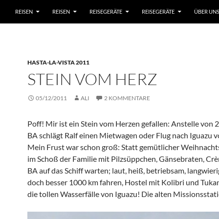
REISEN
REISEN
REISEGERÄTE
REISEGERÄTE
ÜBER UN
HASTA-LA-VISTA 2011
STEIN VOM HERZ
05/12/2011
ALI
2 KOMMENTARE
Poff! Mir ist ein Stein vom Herzen gefallen: Anstelle von
BA schlägt Ralf einen Mietwagen oder Flug nach Iguazu vo
Mein Frust war schon groß: Statt gemütlicher Weihnacht
im Schoß der Familie mit Pilzsüppchen, Gänsebraten, Crè
BA auf das Schiff warten; laut, heiß, betriebsam, langwier
doch besser 1000 km fahren, Hostel mit Kolibri und Tuka
die tollen Wasserfälle von Iguazu! Die alten Missionsstat