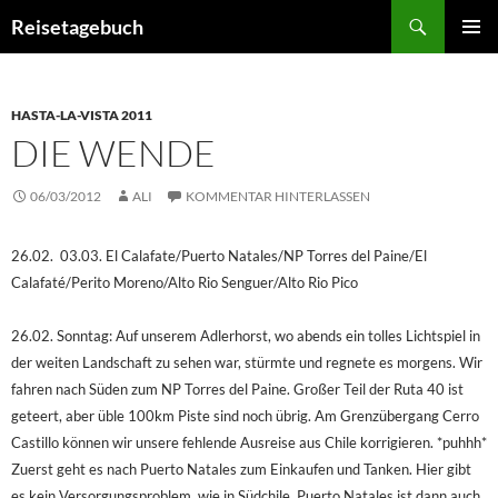
Zum
Suchen
Reisetagebuch
Inhalt
PRIMÄR
springen
MENÜ
HASTA-LA-VISTA 2011
DIE WENDE
06/03/2012
ALI
KOMMENTAR HINTERLASSEN
26.02.  03.03. El Calafate/Puerto Natales/NP Torres del Paine/El
Calafaté/Perito Moreno/Alto Rio Senguer/Alto Rio Pico
26.02. Sonntag: Auf unserem Adlerhorst, wo abends ein tolles Lichtspiel in
der weiten Landschaft zu sehen war, stürmte und regnete es morgens. Wir
fahren nach Süden zum NP Torres del Paine. Großer Teil der Ruta 40 ist
geteert, aber üble 100km Piste sind noch übrig. Am Grenzübergang Cerro
Castillo können wir unsere fehlende Ausreise aus Chile korrigieren. *puhhh*
Zuerst geht es nach Puerto Natales zum Einkaufen und Tanken. Hier gibt
es kein Versorgungsproblem, wie in Südchile. Puerto Natales ist dann auch