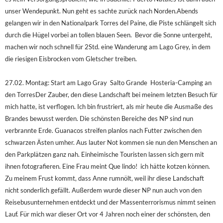
unser Wendepunkt. Nun geht es sachte zurück nach Norden.
Abends
gelangen wir in den Nationalpark Torres del Paine, die Piste schlängelt sich
durch die Hügel vorbei an tollen blauen Seen.
Bevor die Sonne untergeht,
machen wir noch schnell für 2Std. eine Wanderung am Lago Grey, in dem
die riesigen Eisbrocken vom Gletscher treiben.
27.02. Montag: Start am Lago Gray  Salto Grande  Hosteria-Camping an
den Torres
Der Zauber, den diese Landschaft bei meinem letzten Besuch für
mich hatte, ist verflogen. Ich bin frustriert, als mir heute die Ausmaße des
Brandes bewusst werden. Die schönsten Bereiche des NP sind nun
verbrannte Erde. Guanacos streifen planlos nach Futter zwischen den
schwarzen Ästen umher. Aus lauter Not kommen sie nun den Menschen an
den Parkplätzen ganz nah. Einheimische Touristen lassen sich gern mit
ihnen fotografieren. Eine Frau meint Que lindo!  ich hätte kotzen können.
Zu meinem Frust kommt, dass Anne rumnölt, weil ihr diese Landschaft
nicht sonderlich gefällt. Außerdem wurde dieser NP nun auch von den
Reisebusunternehmen entdeckt und der Massenterrorismus nimmt seinen
Lauf. Für mich war dieser Ort vor 4 Jahren noch einer der schönsten, den