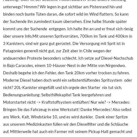
unterwegs? Hmmm? Wir legen in gut sichtbar am Pistenrand hin und
binden noch bunte Tüten daran, die sofort wild im Wind flattern. So kann
der Suchende ihn zumindest kaum übersehen. Eine halbe Stunde später
kommt uns der Suchende
entgegen. Ich halte ihn an und er freut sich riesig
über unsere Info.
Mit unseren Spritvorräten, 700km im Tank und 400km in
3 Kanistern, sind wir ganz gut gerüstet. Die Versorgung mit Sprit ist in
Patagonien generell nicht gut, zur Zeit aber in Chile wegen der
andauernden Proteste besonders schlecht. Ich setze auf Diesel-Nachschub
in Bajo Caracoles, einem 10-Häuser-Nest in der Mitte von Nirgendwo.
Deshalb begehe ich den Fehler, den Tank 20km vorher trocken zu fahren.
Moderne Diesel haben doch wohl ein selbstentlüftendes Spritsystem  oder
nicht? 20L-Kanister eingefüllt und ich orgele den Starter  nix tut sich.
Bedienungsanleitung: Selbsthilfekapitel Tank leergefahren und
Motorstartet nicht -> Kraftstoffsystem entlüften! Nur wie? -> Mercedes:
Bringen Sie das Fahrzeug in eine Werkstatt! Danke Mercedes! Also selbst
ans Werk. Kalt, Windstärke 10, und es wird dunkler.
Dank einer Spritze
aus unserem Medizinkasten füllen wir den Dieselfilter und die Schläuche
auf. Mittlerweile hat auch ein Farmer mit seinem Pickup Halt gemacht und